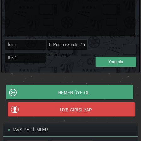
Current ye@r
*
HEMEN ÜYE OL
ÜYE GİRİŞİ YAP
TAVSİYE FİLMLER