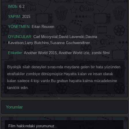
IMDb:
6.2
YAPIM:
2015
YÖNETMEN:
Eitan Reuven
OYUNCULAR:
Carl Mccrystal
,
David Lavenski
,
Davina
Kevelson
,
Larry Butchins
,
Susanne Gschwendtner
Etiketler:
Another World 2015
,
Another World izle
,
zombi filmi
Biyolojik silah deneyleri sırasında meydane gelen bir hata yüzünden
etraftakiler zombiye dönüşmüştür.Hayatta kalan ve insan olarak
kalan sadece 4 kişi vardır.Bu grubun hayatta kalma mücadelesine
tanıklık edin.
Yorumlar