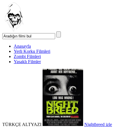
Anasayfa
Yerli Korku Filmleri
Zombi Filmleri
Yasaklı Filmler
TÜRKÇE ALTYAZI
Nightbreed izle