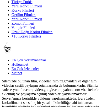
Türkçe Dublaj
Yerli Korku Filmleri
Korku Filmleri
Gerilim Filmleri
Yerli Korku Filmleri
Zombi Filmleri
Vampir Filmleri
Uzak Doğu Korku Filmleri
+18 Korku Filmleri
En Çok Yorumlananlar
Holiganbet
En Çok İzlenenler
Matbet
Sitemizde bulunan film, videolar, film fragmanları ve diğer tüm
videolar çeşitli paylaşım ortamlarında da bulunmaktadır. Sitemiz
sadece youtube.com, video.google.com, yahoo.com vb. sitelerde
eklenmiş ve paylaşıma açılmış videoları yayınlamaktadır.
Server’ımıza kesinlikle yükleme yapılmamaktadır. Bu yüzden
korkufilm.net sitesi hiç bir yasal hükümlülüğe tabi tutulamaz.
İstenildiği takdirde hak sahipleri videoların kaldırılması talebinde