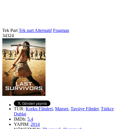
Tek Part
Tek part Alternatif
Fragman
34324
TÜR:
Korku Filmleri
,
Manşet
,
Tavsiye Filmler
,
Türkçe
Dublaj
IMDb:
5.4
YAPIM:
2014