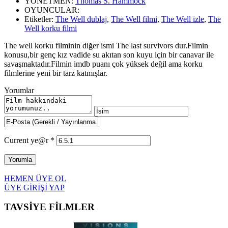
YÖNETMEN:
Thomas S. Hammock
OYUNCULAR:
Etiketler:
The Well dublaj
,
The Well filmi
,
The Well izle
,
The
Well korku filmi
The well korku filminin diğer ismi The last survivors dur.Filmin
konusu,bir genç kız vadide su akıtan son kuyu için bir canavar ile
savaşmaktadır.Filmin imdb puanı çok yüksek değil ama korku
filmlerine yeni bir tarz katmışlar.
Yorumlar
Current ye@r
*
HEMEN ÜYE OL
ÜYE GİRİŞİ YAP
TAVSİYE FİLMLER