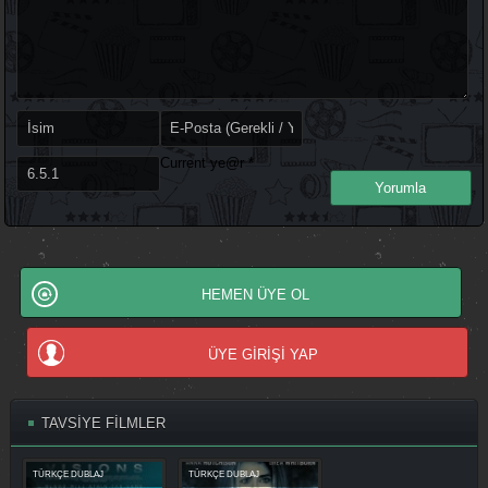
Current ye@r
*
HEMEN ÜYE OL
ÜYE GİRİŞİ YAP
TAVSİYE FİLMLER
TÜRKÇE DUBLAJ
TÜRKÇE DUBLAJ