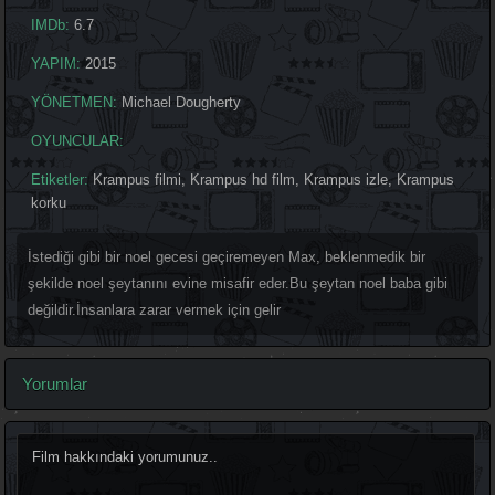
IMDb:
6.7
YAPIM:
2015
YÖNETMEN:
Michael Dougherty
OYUNCULAR:
Etiketler:
Krampus filmi
,
Krampus hd film
,
Krampus izle
,
Krampus
korku
İstediği gibi bir noel gecesi geçiremeyen Max, beklenmedik bir
şekilde noel şeytanını evine misafir eder.Bu şeytan noel baba gibi
değildir.İnsanlara zarar vermek için gelir
Yorumlar