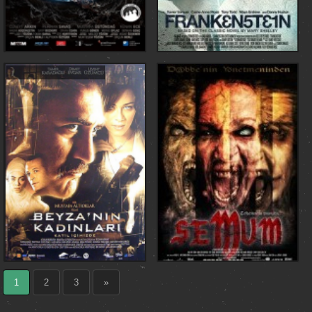
1
2
3
»