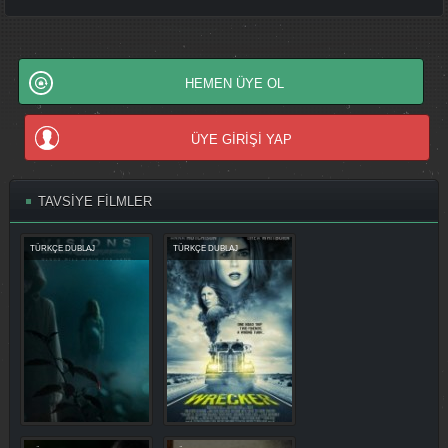
HEMEN ÜYE OL
ÜYE GİRİŞİ YAP
TAVSİYE FİLMLER
TÜRKÇE DUBLAJ
TÜRKÇE DUBLAJ