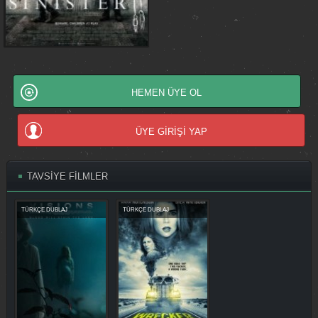
HEMEN ÜYE OL
ÜYE GİRİŞİ YAP
TAVSİYE FİLMLER
TÜRKÇE DUBLAJ
TÜRKÇE DUBLAJ