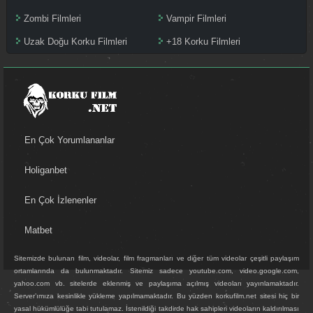
Zombi Filmleri
Vampir Filmleri
Uzak Doğu Korku Filmleri
+18 Korku Filmleri
En Çok Yorumlananlar
Holiganbet
En Çok İzlenenler
Matbet
Sitemizde bulunan film, videolar, film fragmanları ve diğer tüm videolar çeşitli paylaşım
ortamlarında da bulunmaktadır. Sitemiz sadece youtube.com, video.google.com,
yahoo.com vb. sitelerde eklenmiş ve paylaşıma açılmış videoları yayınlamaktadır.
Server’ımıza kesinlikle yükleme yapılmamaktadır. Bu yüzden korkufilm.net sitesi hiç bir
yasal hükümlülüğe tabi tutulamaz. İstenildiği takdirde hak sahipleri videoların kaldırılması