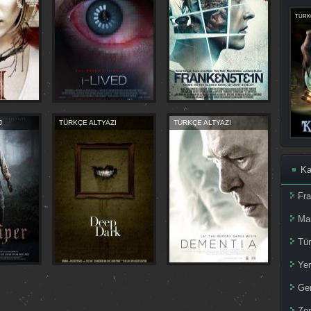
TÜRKÇ
J
TÜRKÇE ALTYAZI
TÜRKÇE ALTYAZI
Ka
Fr
Ma
Tür
Yer
Ger
Zom