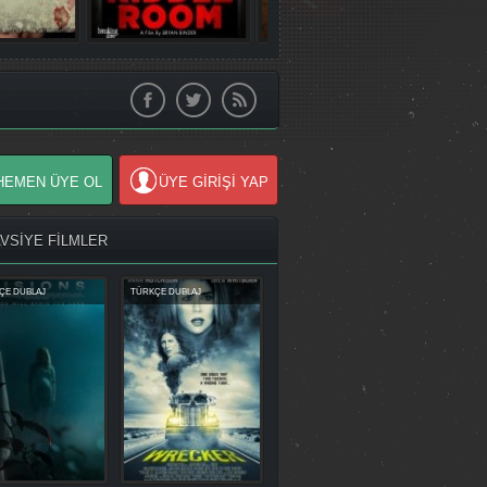
HEMEN ÜYE OL
ÜYE GİRİŞİ YAP
AVSİYE FİLMLER
ÇE DUBLAJ
TÜRKÇE DUBLAJ