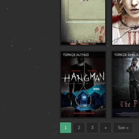
TÜRKÇE ALTYAZI
TÜRKÇE DUBLA
1
2
3
»
Son »