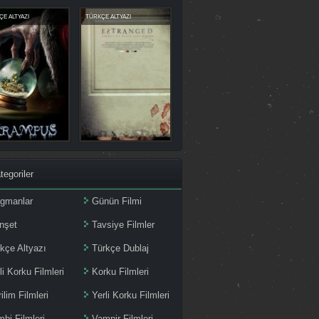
E ALTYAZI
TÜRKÇE ALTYAZI
tegoriler
agmanlar
Günün Filmi
nşet
Tavsiye Filmler
kçe Altyazı
Türkçe Dublaj
li Korku Filmleri
Korku Filmleri
ilim Filmleri
Yerli Korku Filmleri
bi Filmleri
Vampir Filmleri