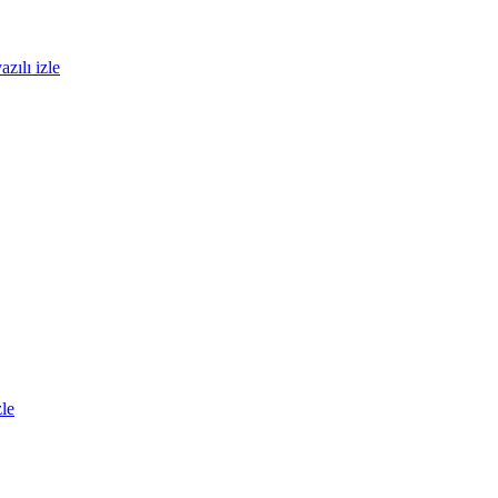
zılı izle
zle