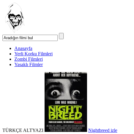
Anasayfa
Yerli Korku Filmleri
Zombi Filmleri
Yasaklı Filmler
TÜRKÇE ALTYAZI
Nightbreed izle