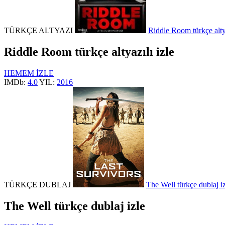
TÜRKÇE ALTYAZI
Riddle Room türkçe altya
Riddle Room türkçe altyazılı izle
HEMEM İZLE
IMDb:
4.0
YIL:
2016
TÜRKÇE DUBLAJ
The Well türkçe dublaj i
The Well türkçe dublaj izle