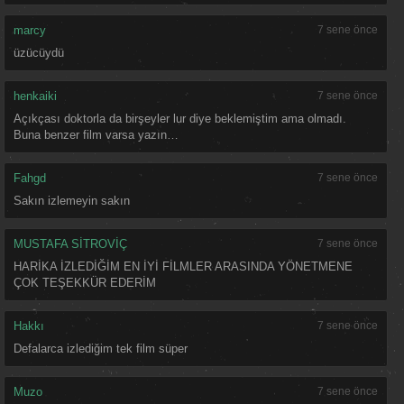
marcy
7 sene önce
üzücüydü
henkaiki
7 sene önce
Açıkçası doktorla da birşeyler lur diye beklemiştim ama olmadı.
Buna benzer film varsa yazın…
Fahgd
7 sene önce
Sakın izlemeyin sakın
MUSTAFA SİTROVİÇ
7 sene önce
HARİKA İZLEDİĞİM EN İYİ FİLMLER ARASINDA YÖNETMENE
ÇOK TEŞEKKÜR EDERİM
Hakkı
7 sene önce
Defalarca izlediğim tek film süper
Muzo
7 sene önce