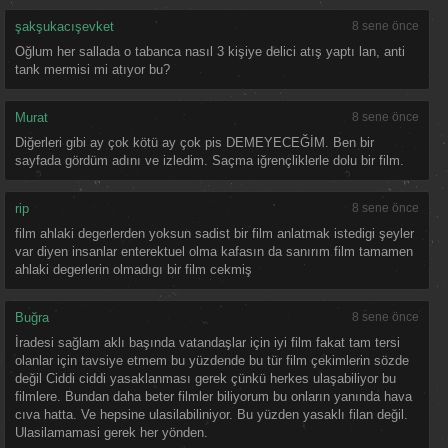
şakşukacışevket
8 sene önce
Oğlum her sallada o tabanca nasıl 3 kişiye delici atış yaptı lan, anti
tank mermisi mi atıyor bu?
Murat
8 sene önce
Diğerleri gibi ay çok kötü ay çok pis DEMEYECEĞİM. Ben bir
sayfada gördüm adını ve izledim. Saçma iğrençliklerle dolu bir film.
rip
8 sene önce
film ahlaki degerlerden yoksun sadist bir film anlatmak istedigi şeyler
var diyen insanlar enterektuel olma kafasın da sanırım film tamamen
ahlaki degerlerin olmadıgı bir film cekmiş
Buğra
8 sene önce
İradesi sağlam aklı başında vatandaşlar için iyi film fakat tam tersi
olanlar için tavsiye etmem bu yüzdende bu tür film çekimlerin sözde
değil Ciddi ciddi yasaklanması gerek çünkü herkes ulaşabiliyor bu
filmlere. Bundan daha beter filmler biliyorum bu onların yanında hava
cıva hatta. Ve hepsine ulasilabiliniyor. Bu yüzden yasaklı filan değil.
Ulasilamamasi gerek her yönden.