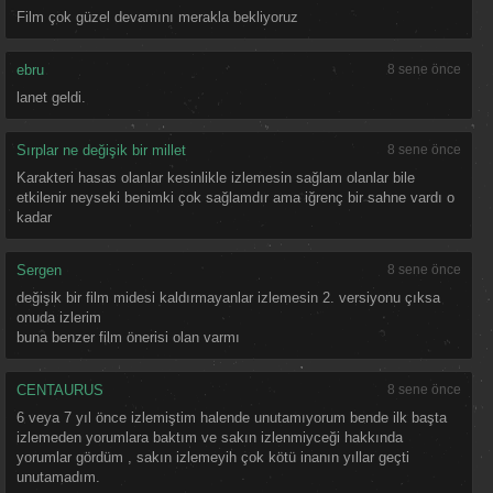
Film çok güzel devamını merakla bekliyoruz
ebru
8 sene önce
lanet geldi.
Sırplar ne değişik bir millet
8 sene önce
Karakteri hasas olanlar kesinlikle izlemesin sağlam olanlar bile
etkilenir neyseki benimki çok sağlamdır ama iğrenç bir sahne vardı o
kadar
Sergen
8 sene önce
değişik bir film midesi kaldırmayanlar izlemesin 2. versiyonu çıksa
onuda izlerim
buna benzer film önerisi olan varmı
CENTAURUS
8 sene önce
6 veya 7 yıl önce izlemiştim halende unutamıyorum bende ilk başta
izlemeden yorumlara baktım ve sakın izlenmiyceği hakkında
yorumlar gördüm , sakın izlemeyih çok kötü inanın yıllar geçti
unutamadım.