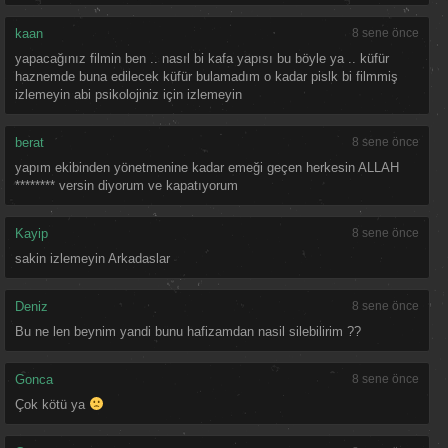
kaan
8 sene önce
yapacağınız filmin ben .. nasıl bi kafa yapısı bu böyle ya .. küfür
haznemde buna edilecek küfür bulamadım o kadar pislk bi filmmiş
izlemeyin abi psikolojiniz için izlemeyin
berat
8 sene önce
yapım ekibinden yönetmenine kadar emeği geçen herkesin ALLAH
******** versin diyorum ve kapatıyorum
Kayip
8 sene önce
sakin izlemeyin Arkadaslar
Deniz
8 sene önce
Bu ne len beynim yandi bunu hafizamdan nasil silebilirim ??
Gonca
8 sene önce
Çok kötü ya