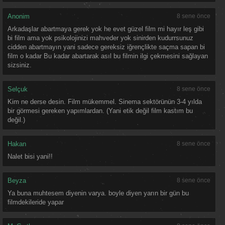
Anonim
8 sene önce
Arkadaşlar abartmaya gerek yok he evet güzel film mi hayır leş gibi
bi film ama yok psikolojinizi mahveder yok sinirden kudurrsunuz
cidden abartmayın yani sadece gereksiz iğrençlikte saçma sapan bi
film o kadar Bu kadar abartarak asıl bu filmin ilgi çekmesini sağlayan
sizsiniz.
Selçuk
8 sene önce
Kim ne derse desin. Film mükemmel. Sinema sektörünün 3-4 yılda
bir görmesi gereken yapımlardan. (Yani etik değil film kastım bu
değil.)
Hakan
8 sene önce
Nalet bisi yani!!
Beyza
8 sene önce
Ya buna muhtesem diyenin varya. boyle diyen yarın bir gün bu
filmdekileride yapar