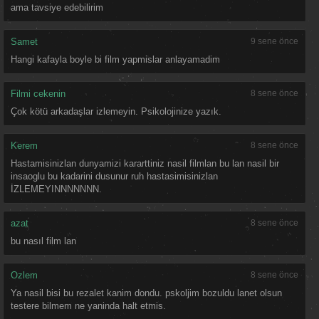
ama tavsiye edebilirim
Samet
9 sene önce
Hangi kafayla boyle bi film yapmislar anlayamadim
Filmi cekenin
8 sene önce
Çok kötü arkadaşlar izlemeyin. Psikolojinize yazık.
Kerem
8 sene önce
Hastamisinizlan dunyamizi kararttiniz nasil filmlan bu lan nasil bir
insaoglu bu kadarini dusunur ruh hastasimisinizlan
İZLEMEYINNNNNNN.
azat
8 sene önce
bu nasıl film lan
Ozlem
8 sene önce
Ya nasil bisi bu rezalet kanim dondu. pskoljim bozuldu lanet olsun
testere bilmem ne yaninda halt etmis.