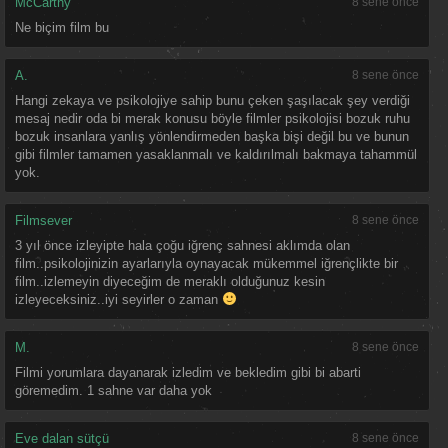
McCarthy
8 sene önce
Ne biçim film bu
A.
8 sene önce
Hangi zekaya ve psikolojiye sahip bunu çeken şaşılacak şey verdiği
mesaj nedir oda bi merak konusu böyle filmler psikolojisi bozuk ruhu
bozuk insanlara yanlış yönlendirmeden başka bişi değil bu ve bunun
gibi filmler tamamen yasaklanmalı ve kaldırılmalı bakmaya tahammül
yok.
Filmsever
8 sene önce
3 yıl önce izleyipte hala çoğu iğrenç sahnesi aklımda olan
film..psikolojinizin ayarlarıyla oynayacak mükemmel iğrençlikte bir
film..izlemeyin diyeceğim de meraklı olduğunuz kesin
izleyeceksiniz..iyi seyirler o zaman
M.
8 sene önce
Filmi yorumlara dayanarak izledim ve bekledim gibi bi abarti
göremedim. 1 sahne var daha yok
Eve dalan sütçü
8 sene önce