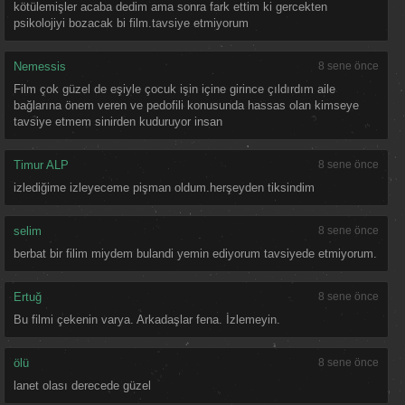
kötülemişler acaba dedim ama sonra fark ettim ki gercekten
psikolojiyi bozacak bi film.tavsiye etmiyorum
Nemessis
8 sene önce
Film çok güzel de eşiyle çocuk işin içine girince çıldırdım aile
bağlarına önem veren ve pedofili konusunda hassas olan kimseye
tavsiye etmem sinirden kuduruyor insan
Timur ALP
8 sene önce
izlediğime izleyeceme pişman oldum.herşeyden tiksindim
selim
8 sene önce
berbat bir filim miydem bulandi yemin ediyorum tavsiyede etmiyorum.
Ertuğ
8 sene önce
Bu filmi çekenin varya. Arkadaşlar fena. İzlemeyin.
ölü
8 sene önce
lanet olası derecede güzel