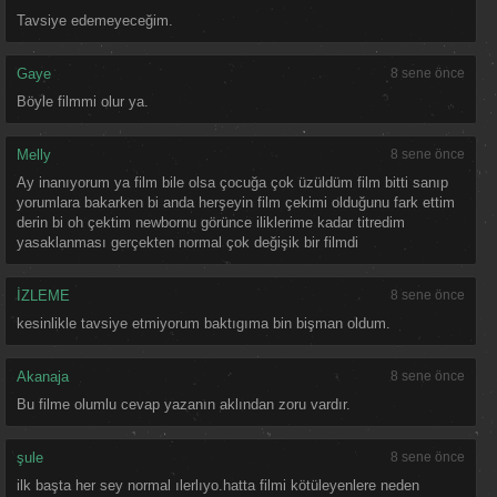
Tavsiye edemeyeceğim.
Gaye
8 sene önce
Böyle filmmi olur ya.
Melly
8 sene önce
Ay inanıyorum ya film bile olsa çocuğa çok üzüldüm film bitti sanıp
yorumlara bakarken bi anda herşeyin film çekimi olduğunu fark ettim
derin bi oh çektim newbornu görünce iliklerime kadar titredim
yasaklanması gerçekten normal çok değişik bir filmdi
İZLEME
8 sene önce
kesinlikle tavsiye etmiyorum baktıgıma bin bişman oldum.
Akanaja
8 sene önce
Bu filme olumlu cevap yazanın aklından zoru vardır.
şule
8 sene önce
ilk başta her sey normal ılerlıyo.hatta filmi kötüleyenlere neden