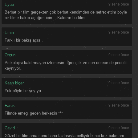
Eyup
9 sene önce
Berbat bir film gerçekten çok berbat kendimden de nefret ettim böyle
bir filme bakıp açtığım için… Kaldırın bu filmi.
Emin
9 sene önce
Farklı bir bakış açısı.
Orçun
9 sene önce
Psikolojisi kaldırmayan izlemesin. İğrençlik ve son derece de pedofili
kaynıyor.
Kaan biçer
9 sene önce
Yok böyle bir şey ya.
Faruk
9 sene önce
Filmde emegi gecen herkezin ***
Cavid
9 sene önce
Güzel bir film,ama sonu bana fazlasıyla belliydi.İkinci kez bakmam