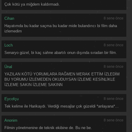
Çok kötü ya miğdem kaldırmadı.
Cihan
8 sene önce
Hayatımda bu kadar saçma bu kadar mide bulandırıcı bi film daha
izlemedim
Loch
8 sene önce
Senaryo güzel, bi kaç sahne abartılı onun dışında sıradan bir film.
Ünal
8 sene önce
YAZILAN KÖTÜ YORUMLARA RAĞMEN MERAK ETTİM İZLEDİM
BU YORUMU İZLEMEDEN OKUDUYSAN İZLEME KESİNLİKLE
İZLEME SAKIN İZLEME SAKINN
Eycofçu
8 sene önce
Tek kelime ile Harikaydı. Verdiği mesajlar çok güzeldi *anlayana*…
Anonim
8 sene önce
Filmin yönetmenine de teknik ekibine de. Bu ne be.