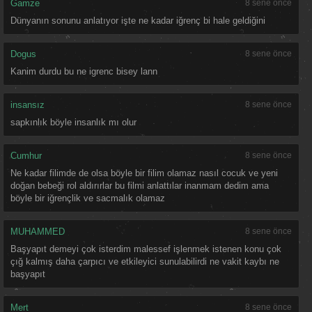
Gamze
8 sene önce
Dünyanın sonunu anlatıyor işte ne kadar iğrenç bi hale geldiğini
Dogus
8 sene önce
Kanim durdu bu ne igrenc bisey lann
insansız
8 sene önce
sapkınlık böyle insanlık mı olur
Cumhur
8 sene önce
Ne kadar filimde de olsa böyle bir filim olamaz nasıl cocuk ve yeni
doğan bebeği rol aldırırlar bu filmi anlattılar inanmam dedim ama
böyle bir iğrençlik ve sacmalık olamaz
MUHAMMED
8 sene önce
Başyapıt demeyi çok isterdim malessef işlenmek istenen konu çok
çığ kalmış daha çarpıcı ve etkileyici sunulabilirdi ne vakit kaybı ne
başyapıt
Mert
8 sene önce