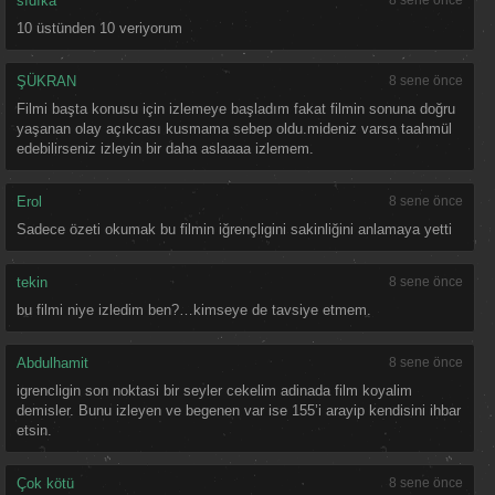
sıdıka
8 sene önce
10 üstünden 10 veriyorum
ŞÜKRAN
8 sene önce
Filmi başta konusu için izlemeye başladım fakat filmin sonuna doğru
yaşanan olay açıkcası kusmama sebep oldu.mideniz varsa taahmül
edebilirseniz izleyin bir daha aslaaaa izlemem.
Erol
8 sene önce
Sadece özeti okumak bu filmin iğrençligini sakinliğini anlamaya yetti
tekin
8 sene önce
bu filmi niye izledim ben?…kimseye de tavsiye etmem.
Abdulhamit
8 sene önce
igrencligin son noktasi bir seyler cekelim adinada film koyalim
demisler. Bunu izleyen ve begenen var ise 155’i arayip kendisini ihbar
etsin.
Çok kötü
8 sene önce