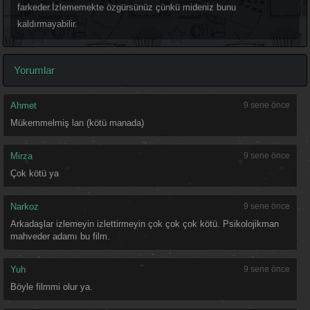
farkeder.İzlememekte özgürsünüz çünkü mideniz bunu
kaldırmayabilir.
Yorumlar
Ahmet
9 sene önce
Mükemmelmiş lan (kötü manada)
Mirza
9 sene önce
Çok kötü ya
Narkoz
9 sene önce
Arkadaşlar izlemeyin izlettirmeyin çok çok çok kötü. Psikolojikman
mahveder adamı bu film.
Yuh
9 sene önce
Böyle filmmi olur ya.