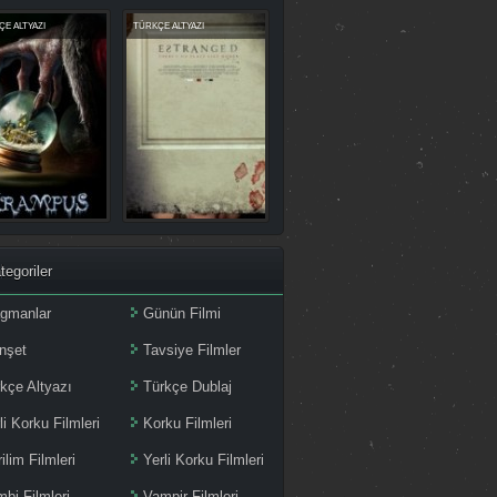
E ALTYAZI
TÜRKÇE ALTYAZI
tegoriler
agmanlar
Günün Filmi
nşet
Tavsiye Filmler
kçe Altyazı
Türkçe Dublaj
li Korku Filmleri
Korku Filmleri
ilim Filmleri
Yerli Korku Filmleri
bi Filmleri
Vampir Filmleri