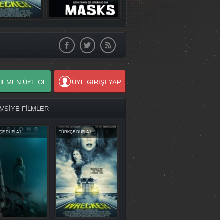
HEMEN ÜYE OL
ÜYE GİRİŞİ YAP
AVSİYE FİLMLER
ÇE DUBLAJ
TÜRKÇE DUBLAJ