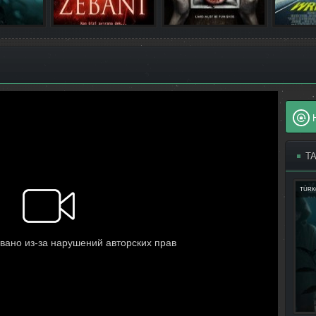
T
TÜRK