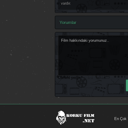
vardır.
Yorumlar
Current ye@r
*
En Çok 