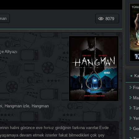
TÜRKÇ
man
8079
çe Altyazı
Ka
Fr
Ma
mi
,
Hangman izle
,
Hangman
Tür
Yer
erinin halini görünce eve hırsız girdiğinin farkına varırlar.Evde
Ger
p yaşamaya devam etmek isterler fakat bilmedikleri çok şey
Zom