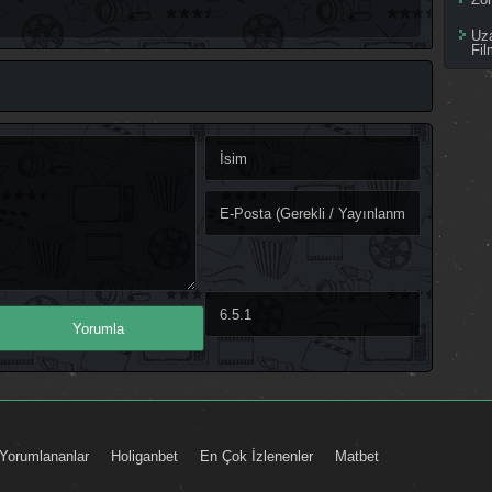
Uz
Fil
Yorumlananlar
Holiganbet
En Çok İzlenenler
Matbet