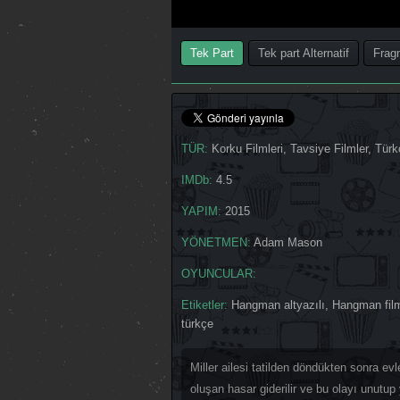
Tek Part
Tek part Alternatif
Frag
TÜR:
Korku Filmleri
,
Tavsiye Filmler
,
Türk
IMDb:
4.5
YAPIM:
2015
YÖNETMEN:
Adam Mason
OYUNCULAR:
Etiketler:
Hangman altyazılı
,
Hangman fil
türkçe
Miller ailesi tatilden döndükten sonra evl
oluşan hasar giderilir ve bu olayı unutu