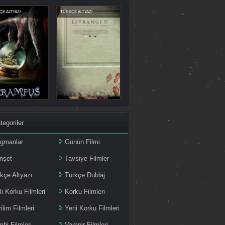
E ALTYAZI
TÜRKÇE ALTYAZI
tegoriler
agmanlar
Günün Filmi
nşet
Tavsiye Filmler
kçe Altyazı
Türkçe Dublaj
li Korku Filmleri
Korku Filmleri
ilim Filmleri
Yerli Korku Filmleri
bi Filmleri
Vampir Filmleri