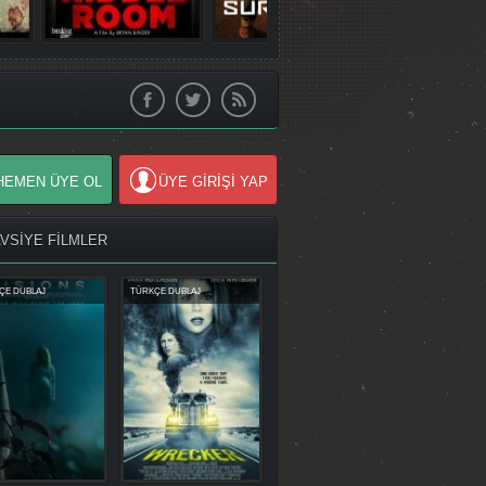
HEMEN ÜYE OL
ÜYE GİRİŞİ YAP
AVSİYE FİLMLER
ÇE DUBLAJ
TÜRKÇE DUBLAJ