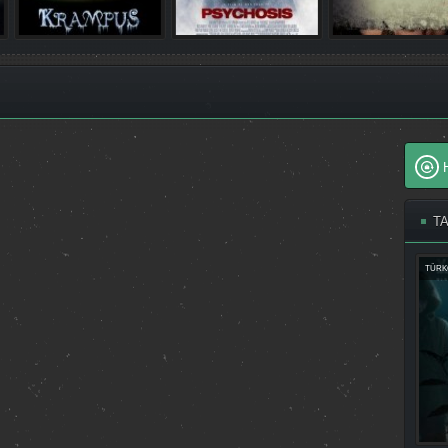
T
TÜRK