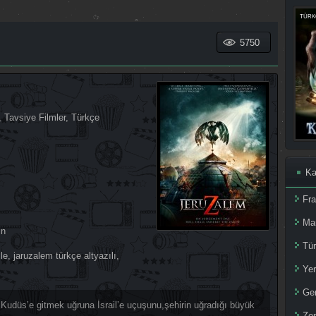
TÜRKÇ
5750
,
Tavsiye Filmler
,
Türkçe
Ka
Fr
Ma
in
Tür
le
,
jaruzalem türkçe altyazılı
,
Yer
Ger
 Kudüs’e gitmek uğruna İsrail’e uçuşunu,şehirin uğradığı büyük
Zom