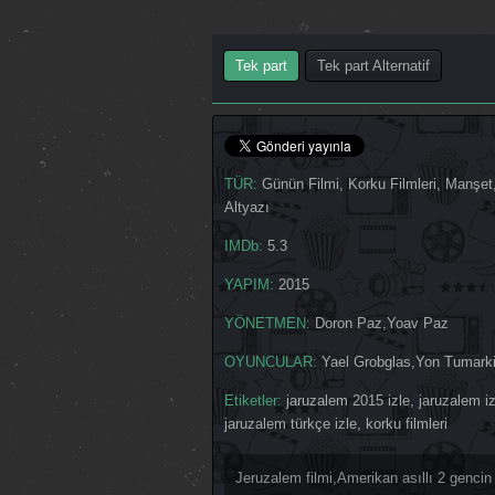
Tek part
Tek part Alternatif
TÜR:
Günün Filmi
,
Korku Filmleri
,
Manşet
Altyazı
IMDb:
5.3
YAPIM:
2015
YÖNETMEN:
Doron Paz
,
Yoav Paz
OYUNCULAR:
Yael Grobglas
,
Yon Tumark
Etiketler:
jaruzalem 2015 izle
,
jaruzalem iz
jaruzalem türkçe izle
,
korku filmleri
Jeruzalem filmi,Amerikan asıllı 2 gencin