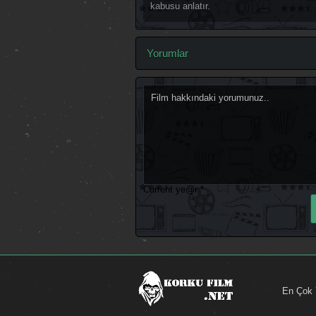
kabusu anlatır.
Yorumlar
Current ye@r
*
En Çok 