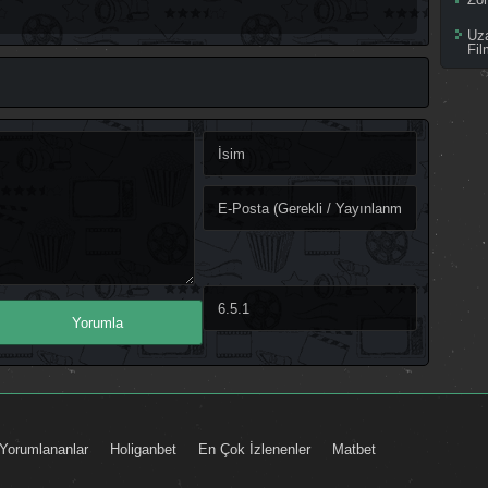
Uz
Fil
Yorumlananlar
Holiganbet
En Çok İzlenenler
Matbet