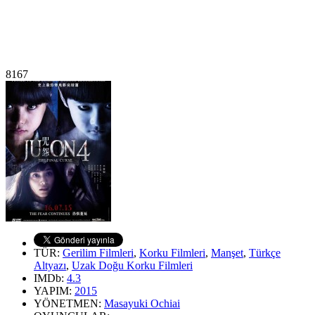
8167
TÜR:
Gerilim Filmleri
,
Korku Filmleri
,
Manşet
,
Türkçe
Altyazı
,
Uzak Doğu Korku Filmleri
IMDb:
4.3
YAPIM:
2015
YÖNETMEN:
Masayuki Ochiai