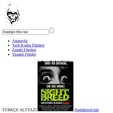
Anasayfa
Yerli Korku Filmleri
Zombi Filmleri
Yasaklı Filmler
TÜRKÇE ALTYAZI
Nightbreed izle