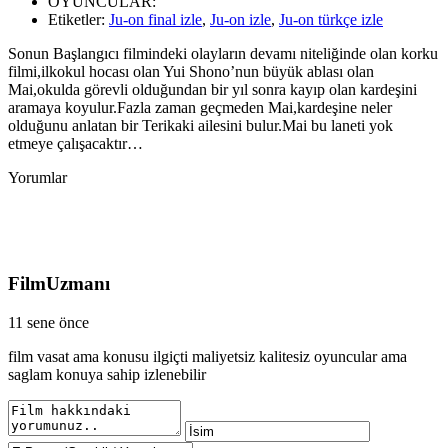
OYUNCULAR:
Etiketler:
Ju-on final izle
,
Ju-on izle
,
Ju-on türkçe izle
Sonun Başlangıcı filmindeki olayların devamı niteliğinde olan korku
filmi,ilkokul hocası olan Yui Shono’nun büyük ablası olan
Mai,okulda görevli olduğundan bir yıl sonra kayıp olan kardeşini
aramaya koyulur.Fazla zaman geçmeden Mai,kardeşine neler
olduğunu anlatan bir Terikaki ailesini bulur.Mai bu laneti yok
etmeye çalışacaktır…
Yorumlar
FilmUzmanı
11 sene önce
film vasat ama konusu ilgiçti maliyetsiz kalitesiz oyuncular ama
saglam konuya sahip izlenebilir