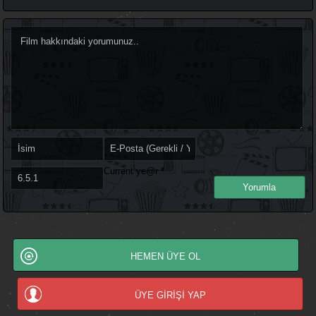
Current ye@r
*
HEMEN ÜYE OL
ÜYE GİRİŞİ YAP