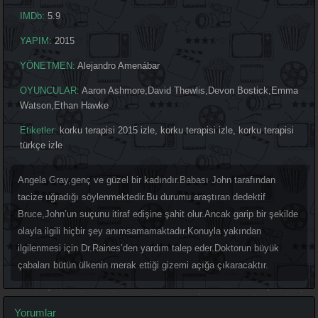
IMDb:
5.9
YAPIM:
2015
YÖNETMEN:
Alejandro Amenábar
OYUNCULAR:
Aaron Ashmore
,
David Thewlis
,
Devon Bostick
,
Emma
Watson
,
Ethan Hawke
Etiketler:
korku terapisi 2015 izle
,
korku terapisi izle
,
korku terapisi
türkçe izle
Angela Gray,genç ve güzel bir kadındır.Babası John tarafından
tacize uğradığı söylenmektedir.Bu durumu araştıran dedektif
Bruce,John’un suçunu itiraf edişine şahit olur.Ancak garip bir şekilde
olayla ilgili hiçbir şey anımsamamaktadır.Konuyla yakından
ilgilenmesi için Dr.Raines’den yardım talep eder.Doktorun büyük
çabaları bütün ülkenin merak ettiği gizemi açığa çıkaracaktır.
Yorumlar