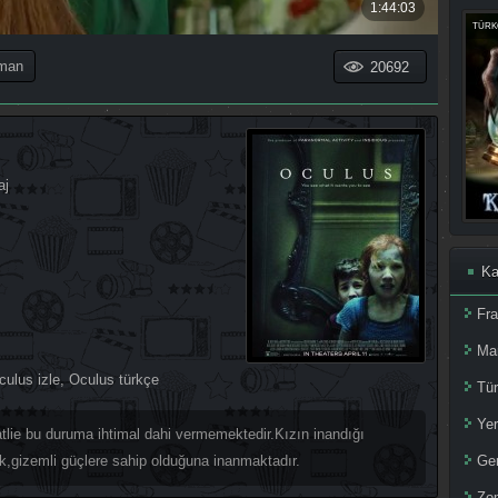
TÜRKÇ
man
20692
aj
Ka
Fr
Ma
culus izle
,
Oculus türkçe
Tür
Yer
tlie bu duruma ihtimal dahi vermemektedir.Kızın inandığı
lık,gizemli güçlere sahip olduğuna inanmaktadır.
Ger
Zom