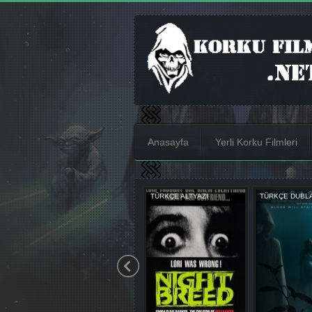
Anasayfa
Yerli Korku Filmleri
YAZI
TÜRKÇE DUBLAJ
TÜRKÇE ALTYAZI
TÜRKÇE