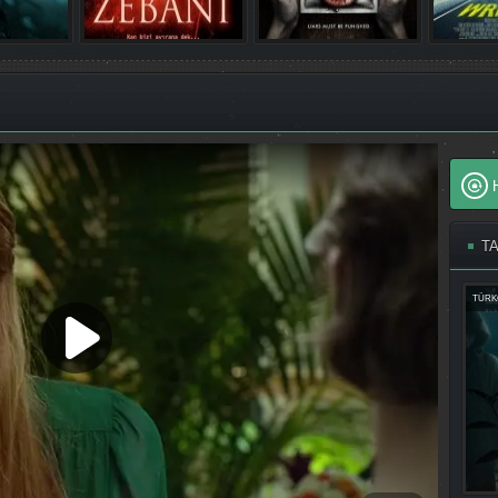
T
TÜRK