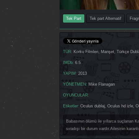
Tek Part
Tek part Alternatif
Frag
TÜR:
Korku Filmleri
,
Manşet
,
Türkçe Dubl
IMDb:
6.5
YAPIM:
2013
YÖNETMEN:
Mike Flanagan
OYUNCULAR:
Etiketler:
Oculus dublaj
,
Oculus hd izle
,
O
Babasının ölümü ile yıllarca suçlanan Ka
sıradışı bir durum vardır.Ailesinin karan