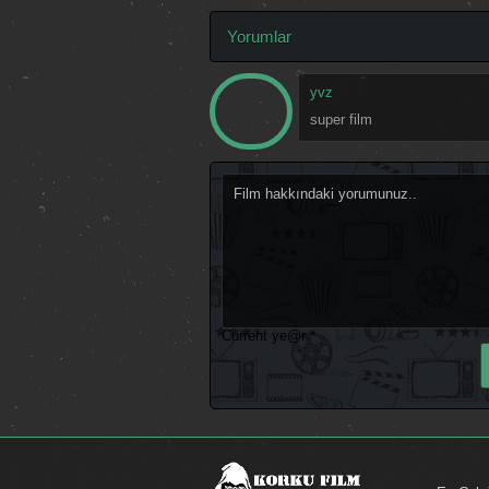
Yorumlar
yvz
super film
Current ye@r
*