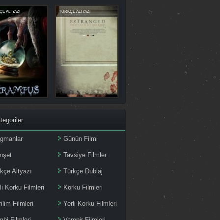
E ALTYAZI
TÜRKÇE ALTYAZI
tegoriler
agmanlar
Günün Filmi
nşet
Tavsiye Filmler
kçe Altyazı
Türkçe Dublaj
li Korku Filmleri
Korku Filmleri
ilim Filmleri
Yerli Korku Filmleri
bi Filmleri
Vampir Filmleri