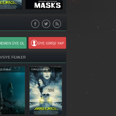
HEMEN ÜYE OL
ÜYE GİRİŞİ YAP
AVSİYE FİLMLER
ÇE DUBLAJ
TÜRKÇE DUBLAJ