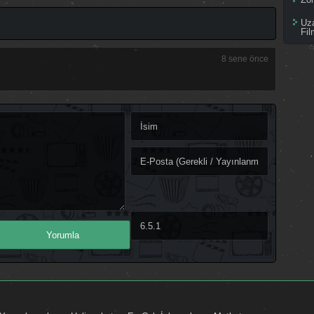
Uz
Fil
8 sene önce