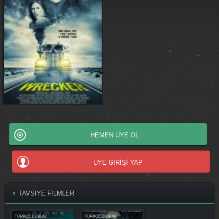
HEMEN ÜYE OL
ÜYE GİRİŞİ YAP
TAVSİYE FİLMLER
TÜRKÇE DUBLAJ
TÜRKÇE DUBLAJ