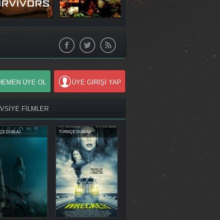
HEMEN ÜYE OL
ÜYE GİRİŞİ YAP
AVSİYE FİLMLER
ÇE DUBLAJ
TÜRKÇE DUBLAJ