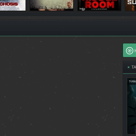
T
TÜRK