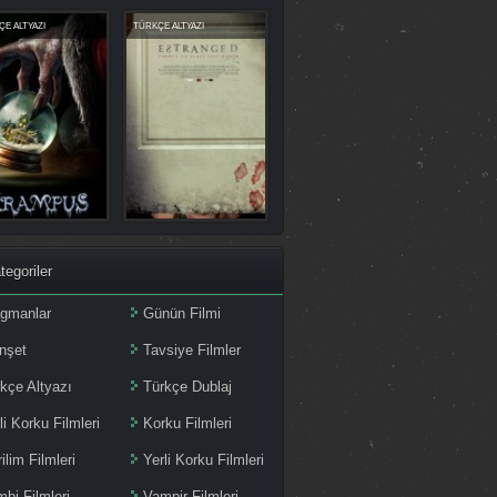
E ALTYAZI
TÜRKÇE ALTYAZI
tegoriler
agmanlar
Günün Filmi
nşet
Tavsiye Filmler
kçe Altyazı
Türkçe Dublaj
li Korku Filmleri
Korku Filmleri
ilim Filmleri
Yerli Korku Filmleri
bi Filmleri
Vampir Filmleri