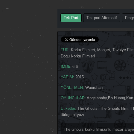
Tek Part
Tek part Alternatif
Frag
TÜR:
Korku Filmleri
,
Manşet
,
Tavsiye Film
Doğu Korku Filmleri
IMDb:
6.6
YAPIM:
2015
YÖNETMEN:
Wuershan
OYUNCULAR:
Angelababy
,
Bo Huang
,
Kun
Etiketler:
The Ghouls
,
The Ghouls filmi
,
T
türkçe altyazı
The Ghouls korku filmi,ünlü mezar arayı