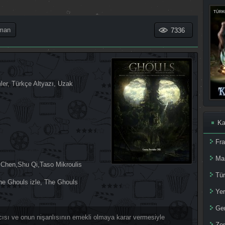
TÜRKÇ
man
7336
ler
,
Türkçe Altyazı
,
Uzak
Ka
Fr
Ma
 Chen
,
Shu Qi
,
Taso Mikroulis
Tür
he Ghouls izle
,
The Ghouls
Yer
Ger
cısı ve onun nişanlısının emekli olmaya karar vermesiyle
Zom