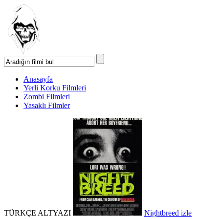
Anasayfa
Yerli Korku Filmleri
Zombi Filmleri
Yasaklı Filmler
TÜRKÇE ALTYAZI
Nightbreed izle