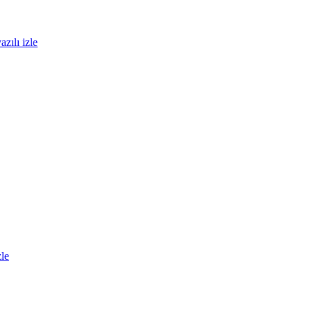
zılı izle
zle