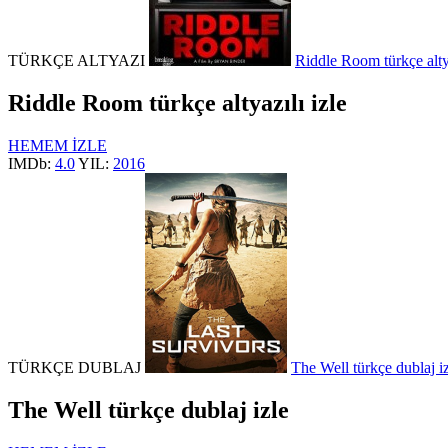
TÜRKÇE ALTYAZI
Riddle Room türkçe altya
Riddle Room türkçe altyazılı izle
HEMEM İZLE
IMDb:
4.0
YIL:
2016
TÜRKÇE DUBLAJ
The Well türkçe dublaj i
The Well türkçe dublaj izle