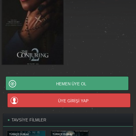
HEMEN ÜYE OL
ÜYE GİRİŞİ YAP
TAVSİYE FİLMLER
TÜRKÇE DUBLAJ
TÜRKÇE DUBLAJ