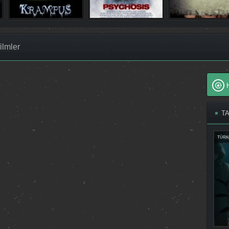
ilmler
T
TÜRK