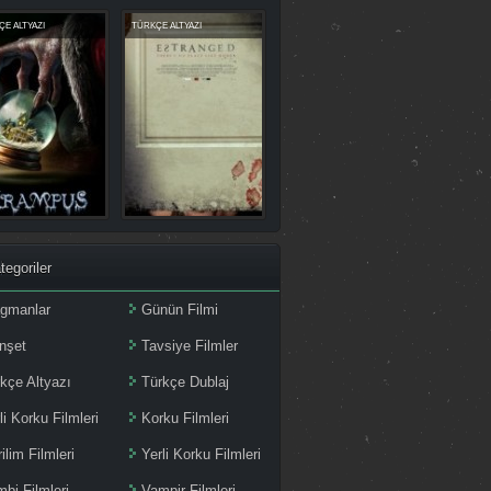
E ALTYAZI
TÜRKÇE ALTYAZI
tegoriler
agmanlar
Günün Filmi
nşet
Tavsiye Filmler
kçe Altyazı
Türkçe Dublaj
li Korku Filmleri
Korku Filmleri
ilim Filmleri
Yerli Korku Filmleri
bi Filmleri
Vampir Filmleri