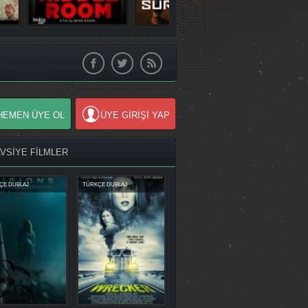
HEMEN ÜYE OL
ÜYE GİRİŞİ YAP
AVSİYE FİLMLER
ÇE DUBLAJ
TÜRKÇE DUBLAJ