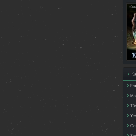
TÜRKÇ
Ka
Fr
Ma
Tür
Yer
Ger
Zom