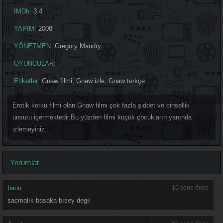
IMDb:
3.4
YAPIM:
2008
YÖNETMEN:
Gregory Mandry
OYUNCULAR:
Etiketler:
Gnaw filmi
,
Gnaw izle
,
Gnaw türkçe
Erotik korku filmi olan Gnaw filmi çok fazla şiddet ve cinsellik
unsuru içermektedir.Bu yüzden filmi küçük çocukların yanında
izlemeyiniz.
Yorumlar
banu
10 sene önce
sacmalık basaka bısey degıl