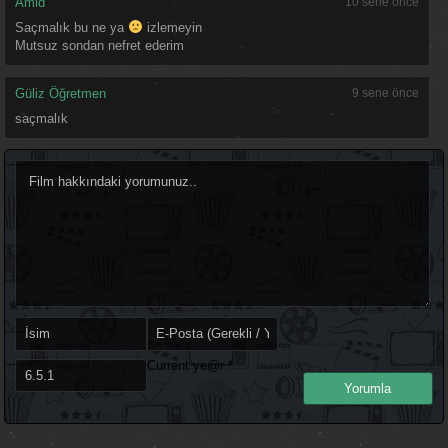
Amid
10 sene önce
Saçmalık bu ne ya
izlemeyin
Mutsuz sondan nefret ederim
Güliz Öğretmen
9 sene önce
saçmalık
Current ye@r
*