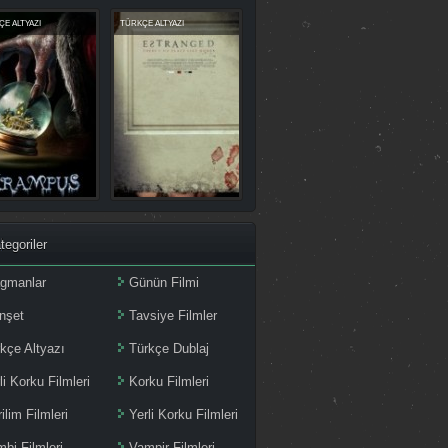
E ALTYAZI
TÜRKÇE ALTYAZI
tegoriler
agmanlar
Günün Filmi
nşet
Tavsiye Filmler
kçe Altyazı
Türkçe Dublaj
li Korku Filmleri
Korku Filmleri
ilim Filmleri
Yerli Korku Filmleri
bi Filmleri
Vampir Filmleri