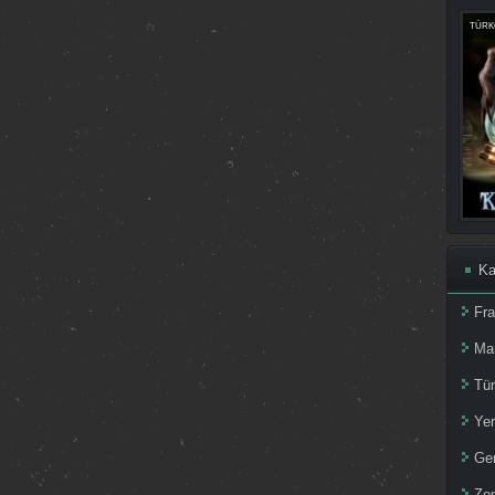
TÜRKÇ
Ka
Fr
Ma
Tür
Yer
Ger
Zom