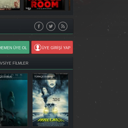
HEMEN ÜYE OL
ÜYE GİRİŞİ YAP
AVSİYE FİLMLER
ÇE DUBLAJ
TÜRKÇE DUBLAJ