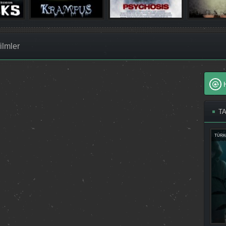
ilmler
T
TÜRK