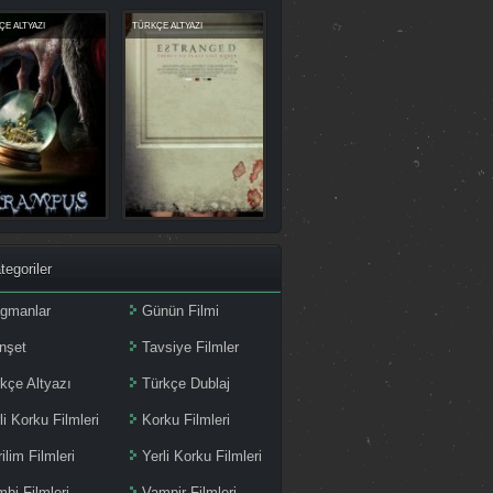
E ALTYAZI
TÜRKÇE ALTYAZI
tegoriler
agmanlar
Günün Filmi
nşet
Tavsiye Filmler
kçe Altyazı
Türkçe Dublaj
li Korku Filmleri
Korku Filmleri
ilim Filmleri
Yerli Korku Filmleri
bi Filmleri
Vampir Filmleri