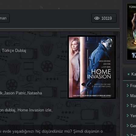
TÜRKÇ
man
10119
,
Türkçe Dublaj
Ka
Fr
lk
,
Jason Patric
,
Natasha
Ma
Tür
n dublaj
,
Home Invasion izle
,
Yer
Ger
aynı evde yaşadığınızı hiç düşündünüz mü? Şimdi düşünün o
Zom