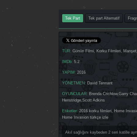
Tek Part
Tek part Alternatif
Frag
TÜR:
Günün Filmi
,
Korku Filmleri
,
Manşet
IMDb:
5.2
YAPIM:
2016
YÖNETMEN:
David Tennant
OYUNCULAR:
Brenda Crichlow
,
Garry Cha
Henstridge
,
Scott Adkins
Etiketler:
2016 korku filmleri
,
Home Invasio
Home Invasion türkçe izle
Akıl sağlığını kaybeden 2 seri katille 