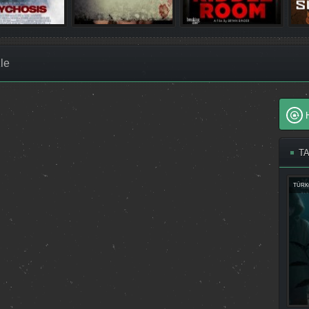
le
T
TÜRK