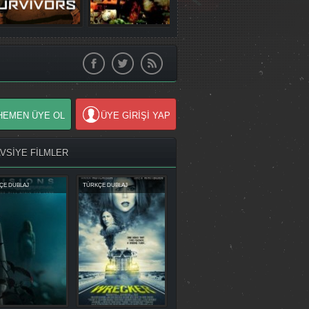
HEMEN ÜYE OL
ÜYE GİRİŞİ YAP
AVSİYE FİLMLER
ÇE DUBLAJ
TÜRKÇE DUBLAJ