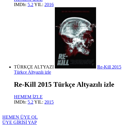
IMDb:
5.2
YIL:
2016
TÜRKÇE ALTYAZI
Re-Kill 2015
Türkçe Altyazılı izle
Re-Kill 2015 Türkçe Altyazılı izle
HEMEM İZLE
IMDb:
5.2
YIL:
2015
HEMEN ÜYE OL
ÜYE GİRİŞİ YAP