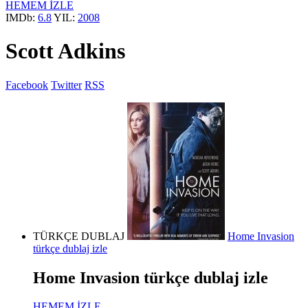
HEMEM İZLE
IMDb:
6.8
YIL:
2008
Scott Adkins
Facebook
Twitter
RSS
TÜRKÇE DUBLAJ
Home Invasion
türkçe dublaj izle
Home Invasion türkçe dublaj izle
HEMEM İZLE