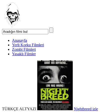
Anasayfa
Yerli Korku Filmleri
Zombi Filmleri
Yasaklı Filmler
TÜRKÇE ALTYAZI
Nightbreed izle