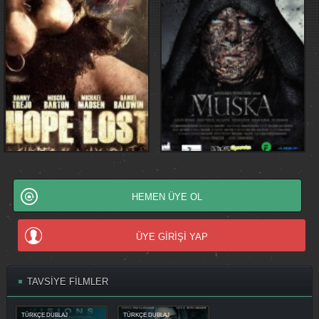
HEMEN ÜYE OL
ÜYE GİRİŞİ YAP
TAVSİYE FİLMLER
TÜRKÇE DUBLAJ
TÜRKÇE DUBLAJ