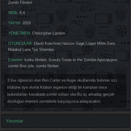
Zombi Filmleri
IMDb:
6.4
YAPIM:
2015
YÖNETMEN:
Christopher Landon
OYUNCULAR:
David Koechner
,
Halston Sage
,
Logan Miller
,
Sara
Malakul Lane
,
Tye Sheridan
Etiketler:
korku filmleri
,
Scouts Guide to the Zombie Apocalypse
,
zombi filmi izle
,
zombi filmleri
3 lise öğrencisi olan Ben,Carter ve Augie okullarında bulunan izci
klübüne üye olurlar.Klübün organize ettiği bir kamptan önce
bulundukları kasabada zombi istilası olur.Bu üç arkadaş gerçek
dostluğun önemini zombilerle karşılaşınca anlayacaktır.
Yorumlar