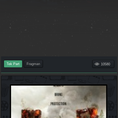
Tek Part
Fragman
10580