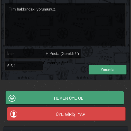
Current ye@r
*
HEMEN ÜYE OL
ÜYE GİRİŞİ YAP