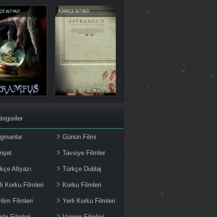
E ALTYAZI
TÜRKÇE ALTYAZI
tegoriler
agmanlar
Günün Filmi
nşet
Tavsiye Filmler
kçe Altyazı
Türkçe Dublaj
li Korku Filmleri
Korku Filmleri
ilim Filmleri
Yerli Korku Filmleri
bi Filmleri
Vampir Filmleri