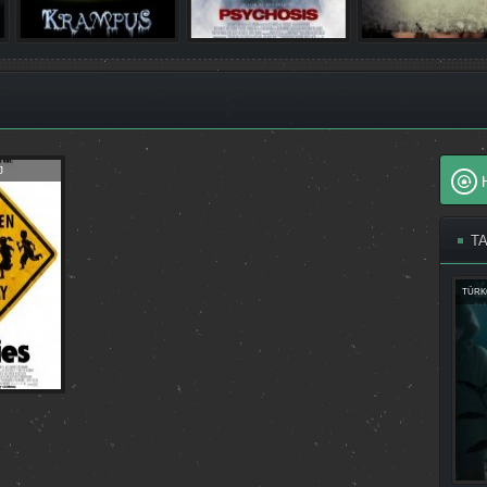
J
T
TÜRK