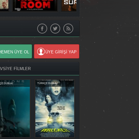
HEMEN ÜYE OL
ÜYE GİRİŞİ YAP
AVSİYE FİLMLER
ÇE DUBLAJ
TÜRKÇE DUBLAJ