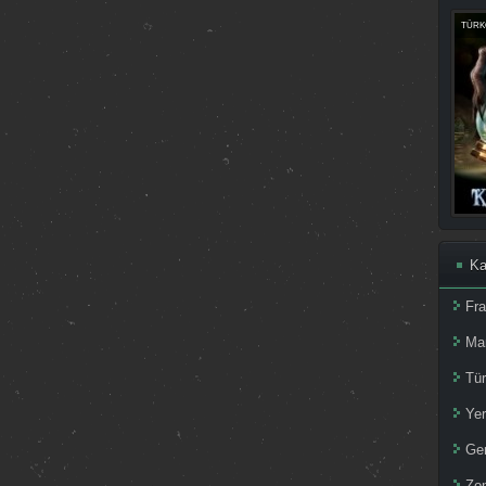
TÜRKÇ
Ka
Fr
Ma
Tür
Yer
Ger
Zom